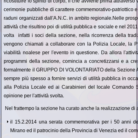
ricostituire lo spirito di corpo, il che avviene prima attravers
cerimonie pubbliche di carattere commemorativo-patriottico e
raduni organizzati dall'A.N.C. in ambito regionale.Nelle prospe
attività che risultino poi di utilità pubblica e sociale e nel 20
volta infatti i soci della sezione, nella ricorrenza della tra
vengono chiamati a collaborare con la Polizia Locale, la Pr
viabilità noalese per l'evento in questione. Da allora l'attivit
programmi della sezione, comincia a concretizzarsi e a cre
formalmente il GRUPPO DI VOLONTARIATO della Sezione A.N.C
sempre più spesso a fornire servizi di utilità pubblica in occa
alla Polizia Locale ed ai Carabinieri del locale Comando 
opinione per l'attività svolta.
Nel frattempo la sezione ha curato anche la realizzazione di al
il 15.2.2014 una serata commemorativa per i 50 anni dell
Mirano ed il patrocinio della Provincia di Venezia ed il co