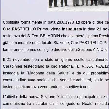
Costituita formalmente in data 28.6.1973 ad opera di due car
C.re PASTRELLO Primo, viene inaugurata
in data
21 no
residenza del S. Ten. BELARDIN che diventerà il primo Presi
già comandante della locale Stazione, C.re PASTRELLO Pr
formeranno il primo consiglio direttivo della Sezione A.N.C. d
Il 21 novembre non é stato un giorno scelto casualmente pe
Carabinieri festeggiano la loro Patrona, la "
VIRGO FIDELI
festeggia la "Madonna della Salute" e da qui probabilm
consuetudine tutta noalese che vede i carabinieri, sia in 
insieme la ricorrenza venerando le rispettive icone.
L'attività della nuova Sezione é finalizzata principalmente 
cameratismo tra i carabinieri in congedo di Noale, rinsaldar