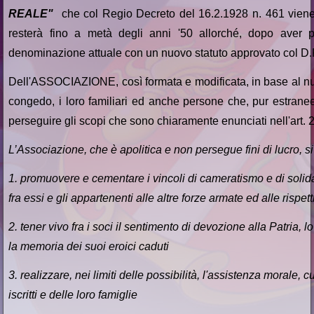
REALE"
che col Regio Decreto del 16.2.1928 n. 461 vien
resterà fino a metà degli anni '50 allorché, dopo aver p
denominazione attuale con un nuovo statuto approvato col D.P
Dell'ASSOCIAZIONE, così formata e modificata, in base al nuo
congedo, i loro familiari ed anche persone che, pur estranee 
perseguire gli scopi che sono chiaramente enunciati nell'art. 2
L’Associazione, che è apolitica e non persegue fini di lucro, s
1. promuovere e cementare i vincoli di cameratismo e di solidari
fra essi e gli appartenenti alle altre forze armate ed alle rispet
2. tener vivo fra i soci il sentimento di devozione alla Patria, lo
la memoria dei suoi eroici caduti
3. realizzare, nei limiti delle possibilità, l'assistenza morale, 
iscritti e delle loro famiglie